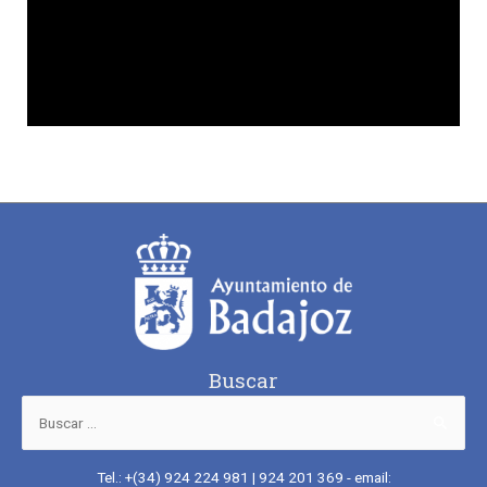
Buscar
Tel.: +(34) 924 224 981 | 924 201 369 - email: